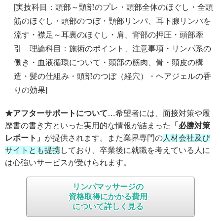
[実技科目：頭部～頸部のプレ・頭部全体のほぐし・全頭
筋のほぐし・頭部のつぼ・頸部リンパ、耳下腺リンパを
流す・襟足～耳裏のほぐし・肩、背部の押圧・頭部牽
引 理論科目：施術のポイント、注意事項・リンパ系の
働き・血液循環について・頭部の筋肉、骨・頭皮の構
造・髪の仕組み・頭部のつぼ（経穴）・ヘアジェルの香
りの効果]
★アフターサポートについて
…希望者には、面接対策や履
歴書の書き方といった実用的な情報が詰まった
「必勝対策
レポート」
が提供されます。また業界専門の
人材会社及び
サイトとも提携
しており、卒業後に就職を考えている人に
は心強いサービスが受けられます。
リンパマッサージの
資格取得にかかる費用
について詳しく見る