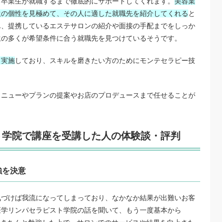
、卒業生が就職するまで徹底的にサポートしてくれます。
美容業
生の個性を見極めて、その人に適した就職先を紹介してくれる
と
ん、提携しているエステサロンの紹介や面接の手配までをしっか
生の多くが希望条件に合う就職先を見つけているそうです。
も実施
しており、スキルを磨きたい方のためにモンテセラピー技
メニューやプランの提案やお店のプロデュースまで任せることが
ト学院で講座を受講した人の体験談・評判
強を決意
気づけば我流になってしまっており、なかなか結果が出難いお客
医学リンパセラピスト学院の話を聞いて、もう一度基本から