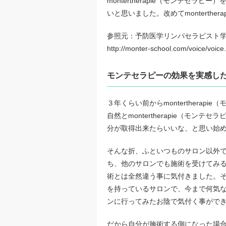
montertherapie（モンテセ
いと思いました。改めてmonterth
参照元：予防医学リンパセラピスト
http://monter-school.com/voice/voice
モンテセラピーの効果を実感し
３年くらい前からmonterthera
自然とmontertherapie（モ
分が取得出来たらいいな、と思い始
そんな折、ふといつものサロン以外でもm
ち、他のサロンでも施術を受けてみ
術とは全然違う事に気付きました。
を持っているサロンで、今まで何気
ンに行ってみたお陰で気付く事がで
だから自分が施術する側になった場