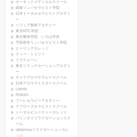
オーキッドメディカルスクール
経絡リンパセラピスト学院
日本トータルセラピストアカデミ
ー
ソフィア整体アカデミー
東京MTC学院
東京整体学院 いろは学舎
予防医学リンパセラピスト学院
ヒーリングカレッジ
ティー・トゥリー
リラクムーン
東京リラックセーションアカデミ
ー
キャラアロマテラピースクール
日本アロママイスタースクール
Liberty
ROKKA
フーレセラピーアカデミー
アプローズセラピストスクール
トータルビューティーカレッジ
バリンタイリラクゼーションスク
ール
utataneyaリラクゼーションカレ
ッジ