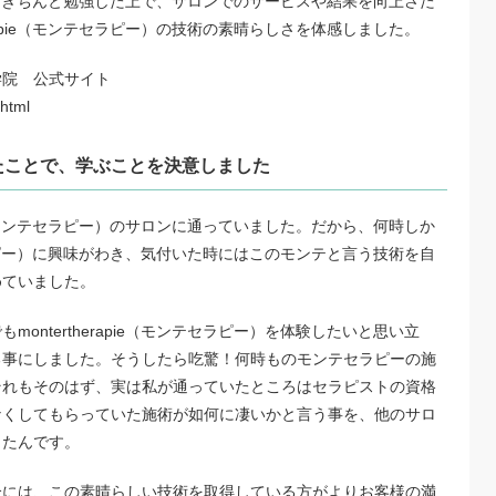
ラピー）をきちんと勉強した上で、サロンでのサービスや結果を向上さた
erapie（モンテセラピー）の技術の素晴らしさを体感しました。
学院 公式サイト
.html
たことで、学ぶことを決意しました
pie（モンテセラピー）のサロンに通っていました。だから、何時しか
ンテセラピー）に興味がわき、気付いた時にはこのモンテと言う技術を自
めていました。
ontertherapie（モンテセラピー）を体験したいと思い立
る事にしました。そうしたら吃驚！何時ものモンテセラピーの施
それもそのはず、実は私が通っていたところはセラピストの資格
なくしてもらっていた施術が如何に凄いかと言う事を、他のサロ
きたんです。
合には、この素晴らしい技術を取得している方がよりお客様の満