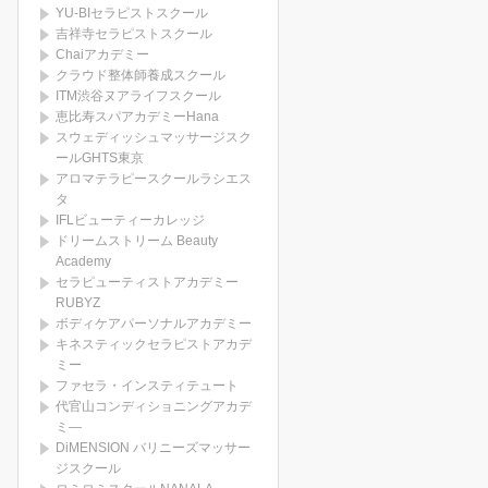
YU-BIセラピストスクール
吉祥寺セラピストスクール
Chaiアカデミー
クラウド整体師養成スクール
ITM渋谷ヌアライフスクール
恵比寿スパアカデミーHana
スウェディッシュマッサージスク
ールGHTS東京
アロマテラピースクールラシエス
タ
IFLビューティーカレッジ
ドリームストリーム Beauty
Academy
セラピューティストアカデミー
RUBYZ
ボディケアパーソナルアカデミー
キネスティックセラピストアカデ
ミー
ファセラ・インスティテュート
代官山コンディショニングアカデ
ミ―
DiMENSION バリニーズマッサー
ジスクール