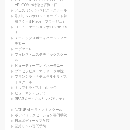
ABLOOMの特徴と評判・口コミ
ノエスリンパセラピストスクール
彫刻リンパサロン・セラピスト養
成スクールPlage（プラージュ）
コミュニケーションサロン サブリ
ナ
メディックスボディバランスアカ
デミー
ラヴァーレ
フォレストエステティックスクー
ル
ビューティーアンドハーモニー
プロセラピストマッサージ学院
フランシラ・ナチュラルセラピス
トスクール
トップセラピストカレッジ
ヒューマンアカデミー
SEASメディカルリンパアカデミ
ー
NATURALセラピストスクール
ボディリラクゼーション専門学院
日本ボディーケア学院
経絡リンパ専門学院