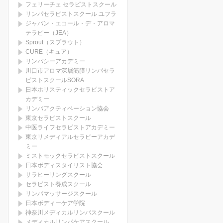
フェリーチェ セラピストスクール
リンパセラピストスクール ユフラ
ジャパン・エコール・デ・アロマ
テラピー（JEA）
Sprout（スプラウト）
CURE（キュア）
リンパシーアカデミー
川口市アロマ深層筋膜リンパセラ
ピストスクールSORA
日本ホリスティックセラピストア
カデミー
リンパアクティベーション協会
東京セラピストスクール
中医ライフセラピストアカデミー
東京リメディアルセラピーアカデ
ミー
ミストモックセラピストスクール
日本ボディスタイリスト協会
サラヒーリングスクール
セラピスト養成スクール
リンパマッサージスクール
日本ボディーケア学院
神奈川メディカルリンパスクール
メディカルリンパケアスクール