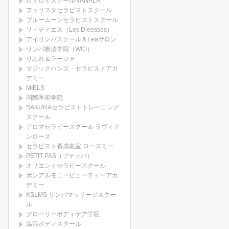
ロミロミスクールNANALA
フェリスタセラピストスクール
ブルームーンセラピストスクール
リ・ディエス（Les D’eesses）
アイリンパスクール＆Leaサロン
リンパ療法学院（WCI）
りふれ＆ラージャ
マジックハンズ・セラピストアカ
デミー
MIELS
国際医術学院
SAKURAセラピストトレーニング
スクール
アロマセラピースクール ラヴィア
ンローズ
セラピスト養成教室 ローズミー
PETIT PAS（プティパ）
オリエントセラピースクール
ボンアルモニービューティーアカ
デミー
KSLMS リンパマッサージスクー
ル
グローリーボディケア学院
温活ボディスクール