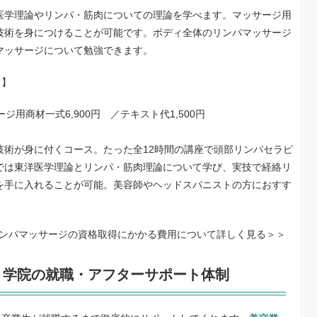
医学理論やリンパ・筋肉についての理論を学べます。マッサージ用
技術を身につけることが可能です。ボディ全体のリンパマッサージ
マッサージについて勉強できます。
ス】
ージ用商材一式6,900円 ／テキスト代1,500円
技術が身に付くコース。たった全12時間の講座で頭部リンパセラピ
では東洋医学理論とリンパ・筋肉理論について学び、実技で経絡リ
を手に入れることが可能。美容師やヘッドスパニストの方におすす
ンパマッサージの
資格取得にかかる費用
について詳しく見る
ト学院の就職・アフターサポート体制