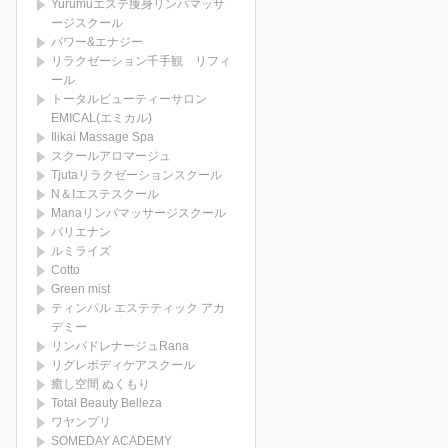
Yurumuエステ痩身リンパマッサ
ージスクール
パワー&エナジー
リラクゼーション千手観 リフィ
ール
トータルビューティーサロン
EMICAL(エミカル)
Ilikai Massage Spa
スクールアロマージュ
Tjutaリラクゼーションスクール
N＆Iエステスクール
Manaリンパマッサージスクール
バリエナン
ルミライズ
Cotto
Green mist
ティンパル エステティック アカ
デミー
リンパドレナージュRana
リグレボディケアスクール
癒し空間 ぬくもり
Total Beauty Belleza
ワヤンプリ
SOMEDAY ACADEMY