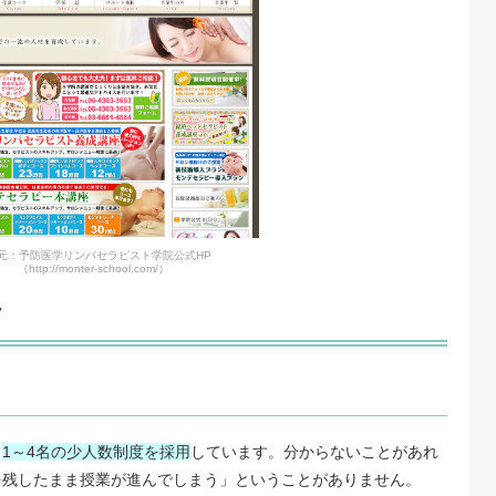
元：予防医学リンパセラピスト学院公式HP
（http://monter-school.com/）
ク
、
1～4名の少人数制度を採用
しています。分からないことがあれ
を残したまま授業が進んでしまう」ということがありません。