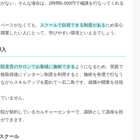
がない」そんな場合は、2時間6,000円で補講を行なってくれる
スペースがなくても、
スクールで自習できる制度がある
ため安心
を開業したい人にとって、学びやすい環境といえるでしょう。
導入
学院直営のサロンでお客様に施術できる
ようになるため、実践で
資格取得後にインターン制度を利用すると、施術を有償で行なう
りながらスキルアップを図れて一石二鳥です。就職や開業を目指
。
していません。
学院が契約しているカルチャーセンターで、講師として講座を担
とができます。
スクール