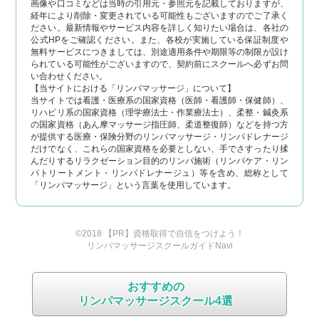
画像や口コミなどは当時の引用元・参照元を記載しておりますが、
経年により削除・変更されている可能性もございますのでご了承く
ださい。最新情報やサービス内容を詳しく知りたい場合は、各社の
公式HPをご確認ください。また、各校が実施している保証制度や
無料サービスにつきましては、別途適用条件や期限等の制限が設け
られている可能性がございますので、契約前にスクールへ必ずお問
い合わせください。
【当サイトにおける「リンパマッサージ」について】
当サイトでは看護・医療系の国家資格（医師・看護師・保健師）、
リハビリ系の国家資格（理学療法士・作業療法士）、柔整・鍼灸系
の国家資格（あん摩マッサージ指圧師、柔道整復師）などを持つ方
が提供する医療・保険分野のリンパマッサージ・リンパドレナージ
だけでなく、これらの国家資格を必要としない、手でさすったり揉
んだりするリラクゼーション目的のリンパ施術（リンパケア・リン
パトリートメント・リンパドレナージュ）等を含め、総称として
「リンパマッサージ」という言葉を使用しています。
©2018
資格取得で自信をつけよう！
リンパマッサージスクールガイドNavi
おすすめの
リンパマッサージスクール4選