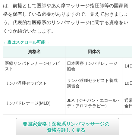
は、前提として医師やあん摩マッサージ指圧師等の国家資
格を保有している必要がありますので、覚えておきましょ
う。代表的な医療系のリンパマッサージに関する資格をい
くつか紹介いたします。
資格名
団体名
医療リンパドレナージセラピ
日本医療リンパドレナージ
14日
スト
協会
リンパ浮腫セラピスト養成
リンパ浮腫セラピスト
10日
講習会
JEA（ジャパン・エコール・
通常
リンパドレナージ(MLD)
デ・アロマテラピー）
全日
要国家資格！医療系リンパマッサージの
資格を詳しく見る