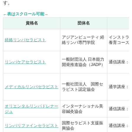
す。
資格名
団体名
アジアンビューティ 経
インストラ
経絡リンパセラピスト
絡リンパ専門学院
養育コース：
一般財団法人 日本能力
リンパケアセラピスト
通信講座：
開発推進協会（JADP）
一般社団法人 国際セ
メディカルリンパセラピスト
通学講座：2
ラピスト認定協会
オリエンタルリンパドレナー
インターナショナル美
通信講座：
ジュ
容鍼灸協会
国際セラピスト支援振
リンパリファインセラピスト
通信講座：
興協会