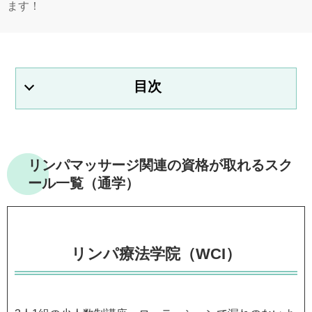
ます！
リンパマッサージ関連の資格を取得して自信につなげる
最短12時間で資格取得補講は何度でもOK(※1)
リーズナブルな一日講習
リンパマッサージ関連の資格が取れるスク
3時間で資格が取得できる
ール一覧（通学）
リンパアクティベーション協会に加入できる
リンパマッサージ関連の資格が取れるスクール一覧（通
学）
リンパマッサージが学べる通信スクール・通信講座一覧
リンパ療法学院（WCI）
リンパマッサージスクールをエリア別にチェック
リンパマッサージスクールを選ぶ前に！知っておきたいポ
イント