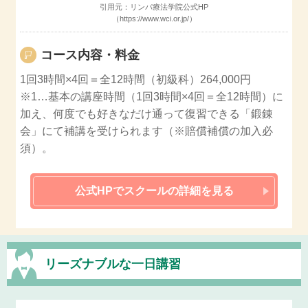
引用元：リンパ療法学院
公式HP
（https://www.wci.or.jp/）
コース内容・
料金
1回3時間×4回＝全12時間（初級科）264,000円
※1…基本の講座時間（1回3時間×4回＝全12時間）に
加え、何度でも好きなだけ通って復習できる「鍛錬
会」にて補講を受けられます（※賠償補償の加入必
須）。
公式HPでスクールの詳細を見る
リーズナブルな
一日講習